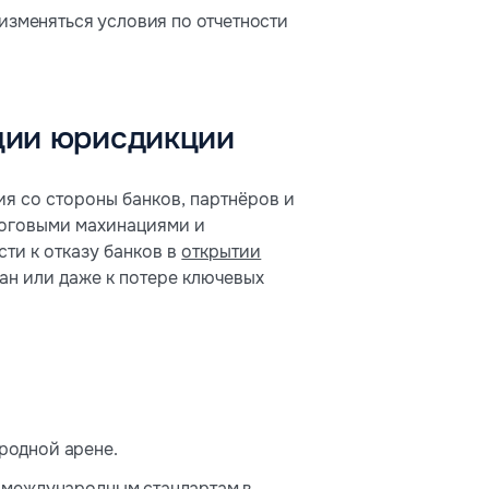
 изменяться условия по отчетности
ации юрисдикции
я со стороны банков, партнёров и
логовыми махинациями и
ти к отказу банков в
открытии
ан или даже к потере ключевых
родной арене.
е международным стандартам в