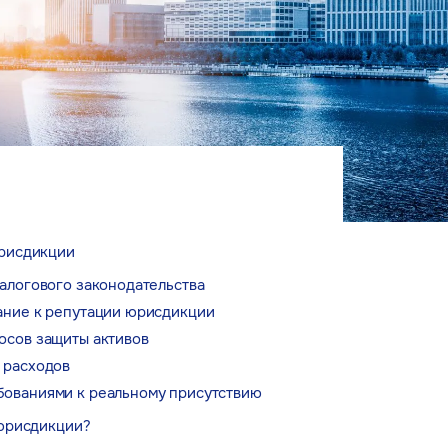
рисдикции
алогового законодательства
ание к репутации юрисдикции
осов защиты активов
 расходов
ованиями к реальному присутствию
 юрисдикции?