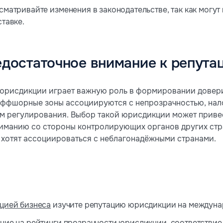
сматривайте изменения в законодательстве, так как могут
тавке.
едостаточное внимание к репут
юрисдикции играет важную роль в формировании довери
оффшорные зоны ассоциируются с непрозрачностью, на
м регулирования. Выбор такой юрисдикции может привес
ниманию со стороны контролирующих органов других стр
е хотят ассоциироваться с неблагонадёжными странами.
цией бизнеса
изучите репутацию юрисдикции на междуна
ние на рейтинги прозрачности юрисдикции, соответстви