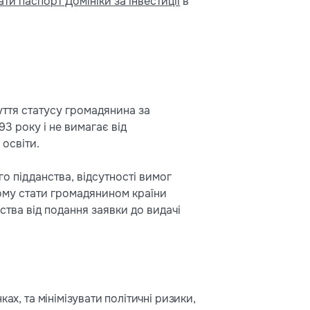
ти паспорт Домініки за інвестиції
в
уття статусу громадянина за
93 року і не вимагає від
 освіти.
о підданства, відсутності вимог
чому стати громадянином країни
ства від подання заявки до видачі
ах, та мінімізувати політичні ризики,