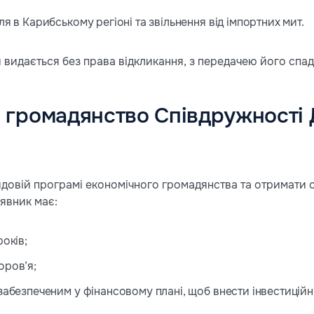
ля в Карибському регіоні та звільнення від імпортних мит.
 видається без права відкликання, з передачею його спа
 громадянство Співдружності 
ядовій програмі економічного громадянства та отримати 
аявник має:
років;
оров’я;
забезпеченим у фінансовому плані, щоб внести інвестиційні 