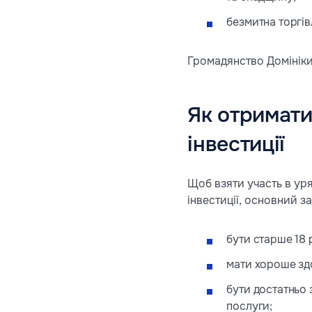
безмитна торгів
Громадянство Домініки
Як отримати
інвестиції
Щоб взяти участь в ур
інвестиції, основний з
бути старше 18 
мати хороше зд
бути достатньо 
послуги;