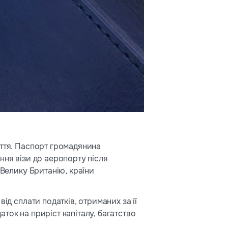
иття. Паспорт громадянина
ння візи до аеропорту після
 Велику Британію, країни
ід сплати податків, отриманих за її
ток на приріст капіталу, багатство