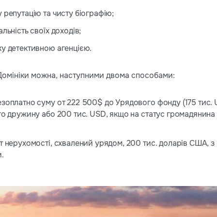
 репутацію та чисту біографію;
льність своїх доходів;
ку детективною агенцією.
Домініки можна, наступними двома способами:
езоплатно суму от 222 500$ до Урядового фонду (175 тис.
го дружину або 200 тис. USD, якщо на статус громадянина
т нерухомості, схвалений урядом, 200 тис. доларів США, 
.