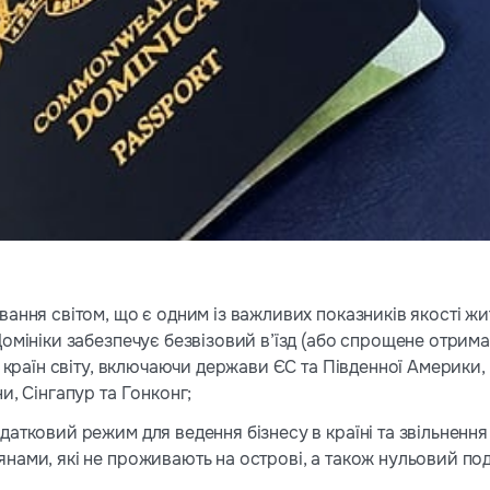
ання світом, що є одним із важливих показників якості ж
омініки забезпечує безвізовий в’їзд (або спрощене отрима
9 країн світу, включаючи держави ЄС та Південної Америки,
и, Сінгапур та Гонконг;
атковий режим для ведення бізнесу в країні та звільнення в
ами, які не проживають на острові, а також нульовий пода