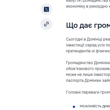
набуття громадянства ц
економіку в рекордно 
Що дає гром
Сьогодні в Домініці р
інвестиції серед усіх 
претендентів ні фізичн
Громадянство Домініки 
обов’язкового прожива
може не лише інвестор,
паспорта Домініки займ
Головні переваги грома
можливість диве