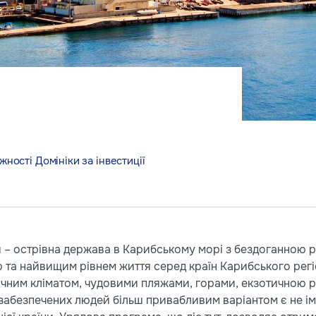
ності Домініки за інвестиції
и – острівна держава в Карибському морі з бездоганною р
 та найвищим рівнем життя серед країн Карибського регі
опічним кліматом, чудовими пляжами, горами, екзотичною 
забезпечених людей більш привабливим варіантом є не імм