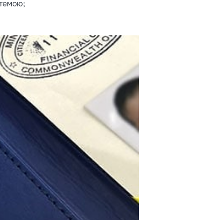
стемою;