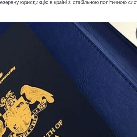
езервну юрисдикцію в країні зі стабільною політичною си