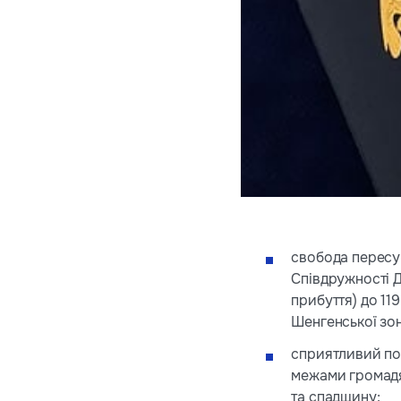
свобода пересув
Співдружності Д
прибуття) до 11
Шенгенської зон
сприятливий под
межами громадян
та спадщину;