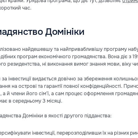
ієї країни. Урядова програма, що діє тут, дозволяє
отрима
короткий час.
адянство Домініки
еалізовано найдешевшу та найпривабливішу програму наб
подібних програм економічного громадянства. Вона діє з 19
ого резидентства, ні виконання вимог знання мови, віку чи
за інвестиції видається довічно за збереження колишньог
ння на острові та гарантії повної конфіденційності. При
 а й члени його сім’ї, а сам процес оформлення громадян
ає в середньому 3 місяці.
дянства Домініки в якості другого підданства:
рсифікувати інвестиції, перерозподіливши їх на різних ринк