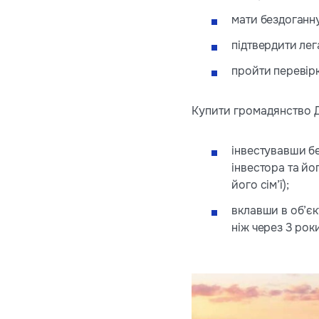
мати бездоганну
підтвердити лега
пройти перевір
Купити громадянство 
інвестувавши б
інвестора та йо
його сім’ї);
вклавши в об’єк
ніж через 3 роки