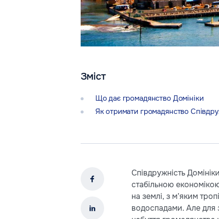
Зміст
Що дає громадянство Домініки
Як отримати громадянство Співдруж
Співдружність Домінік
стабільною економікою
на землі, з м’яким тр
водоспадами. Але для 