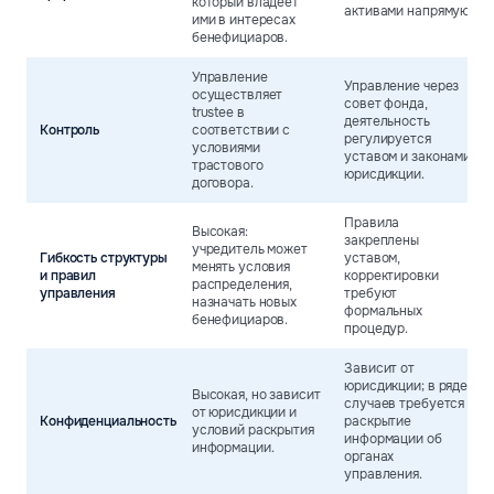
который владеет
активами напрямую.
ими в интересах
бенефициаров.
Управление
Управление через
осуществляет
совет фонда,
trustee в
деятельность
Контроль
соответствии с
регулируется
условиями
уставом и законами
трастового
юрисдикции.
договора.
Правила
Высокая:
закреплены
учредитель может
Гибкость структуры
уставом,
менять условия
и правил
корректировки
распределения,
управления
требуют
назначать новых
формальных
бенефициаров.
процедур.
Зависит от
юрисдикции; в ряде
Высокая, но зависит
случаев требуется
от юрисдикции и
Конфиденциальность
раскрытие
условий раскрытия
информации об
информации.
органах
управления.