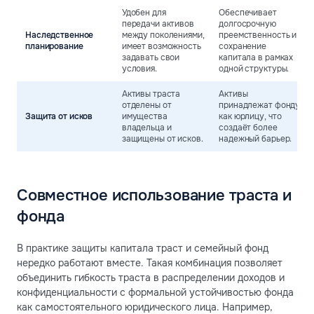
Удобен для
Обеспечивает
передачи активов
долгосрочную
Наследственное
между поколениями,
преемственность и
планирование
имеет возможность
сохранение
задавать свои
капитала в рамках
условия.
одной структуры.
Активы траста
Активы
отделены от
принадлежат фонду
Защита от исков
имущества
как юрлицу, что
владельца и
создаёт более
защищены от исков.
надежный барьер.
Совместное использование траста и
фонда
В практике защиты капитала траст и семейный фонд
нередко работают вместе. Такая комбинация позволяет
объединить гибкость траста в распределении доходов и
конфиденциальности с формальной устойчивостью фонда
как самостоятельного юридического лица. Например,