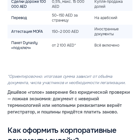
Сделки дороже 100
0,5%, макс. 15 000
Купля-продажа
000 AED
AED
долей
50–150 AED за
Перевод
На арабский
страницу
Иностранные
Аттестация MOFA
150–2 000 AED
документы
Пакет Dynasty
от 2 100 AED*
Всё включено
«под ключ»
*Ориентировочно: итоговая сумма зависит от объёма
документа, числа участников и необходимости легализации.
Дешёвое «голое» заверение без юридической проверки
— ложная экономия: документ с неверной
терминологией или неполными реквизитами вернёт
регистратор, и пошлины придётся платить заново.
Как оформить корпоративные