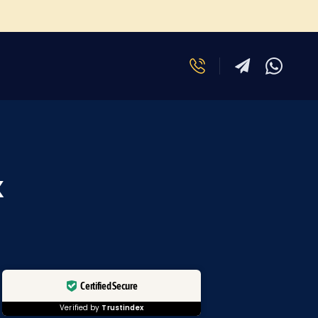
х
Certified Secure
Verified by
Trustindex