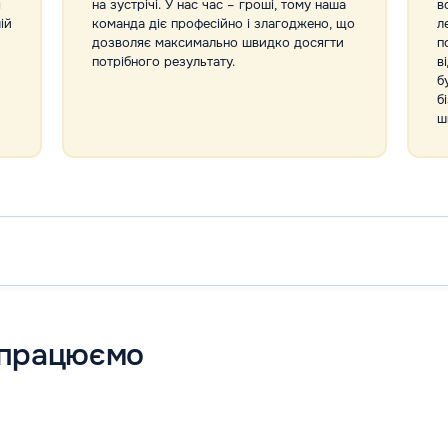
я
на зустрічі. У нас час – гроші, тому наша
в
ій
команда діє професійно і злагоджено, що
л
дозволяє максимально швидко досягти
п
потрібного результату.
в
б
б
ш
и працюємо