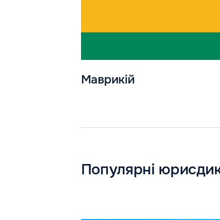
Маврикій
Популярні юрисдик