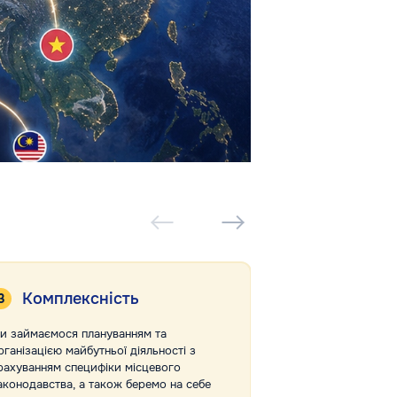
Комплексність
Відсутні
и займаємося плануванням та
Власний офіс у Д
рганізацією майбутньої діяльності з
Business Adviser 
рахуванням специфіки місцевого
клієнтами безпос
аконодавства, а також беремо на себе
передаємо справи