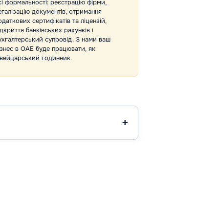
сі формальності: реєстрацію фірми,
самостійно предс
егалізацію документів, отримання
в державних та к
одаткових сертифікатів та ліцензій,
тому можемо гара
ідкриття банківських рахунків і
роботи і досягнен
ухгалтерський супровід. З нами ваш
ізнес в ОАЕ буде працювати, як
вейцарський годинник.