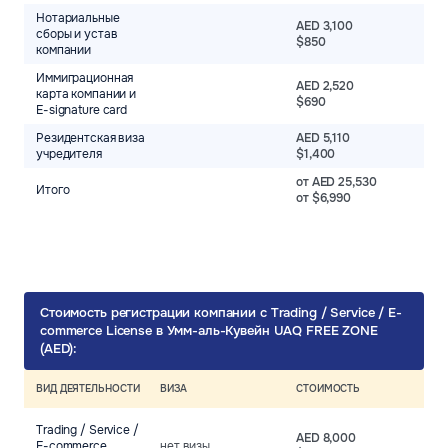
Нотариальные
AED 3,100
сборы и устав
$850
компании
Иммиграционная
AED 2,520
карта компании и
$690
E-signature card
Резидентская виза
AED 5,110
учредителя
$1,400
от AED 25,530
Итого
от $6,990
Стоимость регистрации компании c Trading / Service / E-
commerce License в Умм-аль-Кувейн UAQ FREE ZONE
(AED):
ВИД ДЕЯТЕЛЬНОСТИ
ВИЗА
СТОИМОСТЬ
Trading / Service /
AED 8,000
E-commerce
нет визы