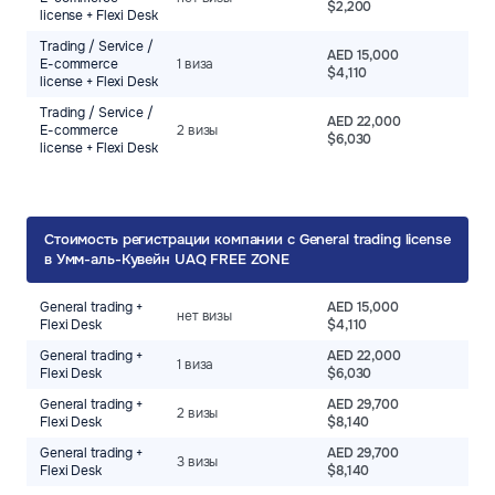
$2,200
license + Flexi Desk
Trading / Service /
AED 15,000
E-commerce
1 виза
$4,110
license + Flexi Desk
Trading / Service /
AED 22,000
E-commerce
2 визы
$6,030
license + Flexi Desk
Стоимость регистрации компании с General trading license
в Умм-аль-Кувейн UAQ FREE ZONE
General trading +
AED 15,000
нет визы
Flexi Desk
$4,110
General trading +
AED 22,000
1 виза
Flexi Desk
$6,030
General trading +
AED 29,700
2 визы
Flexi Desk
$8,140
General trading +
AED 29,700
3 визы
Flexi Desk
$8,140