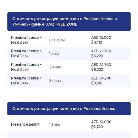
Стоимость регистрации компании c Premium license в
Умм-аль-Кувейн UAQ FREE ZONE
Premium license +
AED 15,000
нет визы
Flexi Desk
$4,110
Premium license +
AED 22,700
1 виза
Flexi Desk
$6,220
Premium license +
AED 22,700
2 визы
Flexi Desk
$6,220
Premium license +
AED 34,700
3 визы
Flexi Desk
$9,510
Стоимость регистрации компании c Freelance license
AED 10,000
Freelance permit
1 визы
$2,740