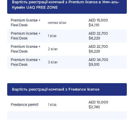
Вартість реєстрації компанії з Premium license в Умм-аль-
Кувейн UAQ FREE ZONE
Premium license +
AED 15,000
немає візи
Flexi Desk
$4,110
Premium license +
AED 22,700
1 віза
Flexi Desk
$6,220
Premium license +
AED 22,700
2 візи
Flexi Desk
$6,220
Premium license +
AED 34,700
3 візи
Flexi Desk
$9,510
Вартість реєстрації компанії з Freelance license
AED 10,000
Freelance permit
1 віза
$2,740