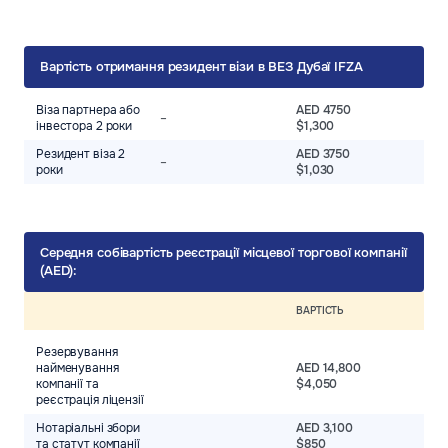
Вартість отримання резидент візи в ВЕЗ Дубаї IFZA
Віза партнера або
AED 4750
–
інвестора 2 роки
$1,300
Резидент віза 2
AED 3750
–
роки
$1,030
Середня собівартість реєстрації місцевої торгової компанії
(AED):
ВАРТІСТЬ
Резервування
найменування
AED 14,800
компанії та
$4,050
реєстрація ліцензії
Нотаріальні збори
AED 3,100
та статут компанії
$850