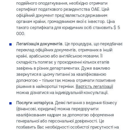
подвійного оподаткування, необхідно отримати
сертифікат податкового резидентства ОАЕ. Цей
офіційний документ пред’являється державним
органам країни, громадянином якої є інвестор. Ціна
такого сертифіката для юридичних осіб становить $ 5
000.
Легалізація документів
. Це процедура, що передбачає
переклад офіційних документів, отриманих в іншій
країні, арабською або англійською мовами. Її
складність полягає у проходженні кількох етапів
завірень в різних департаментах. Дуже важливо
звернутися в цьому питанні за кваліфікованою
допомогою – тільки так можна отримати позитивне
рішення в найкоротші терміни.
Вартість легалізації
можна дізнатися на індивідуальній консультації.
Послуги нотаріуса
. Деякі питання з ведення бізнесу
(фінансові, юридичні) можна передоручити
кваліфікованим кадрам за допомогою оформлення
генеральної або персональної довіреності. Це
позбавить Вас необхідності особистої присутності на