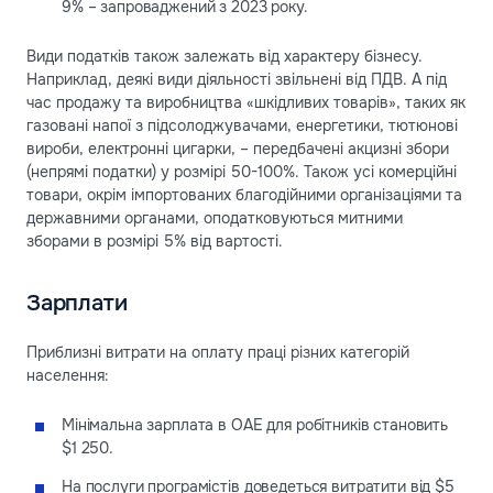
9% – запроваджений з 2023 року.
Види податків також залежать від характеру бізнесу.
Наприклад, деякі види діяльності звільнені від ПДВ. А під
час продажу та виробництва «шкідливих товарів», таких як
газовані напої з підсолоджувачами, енергетики, тютюнові
вироби, електронні цигарки, – передбачені акцизні збори
(непрямі податки) у розмірі 50-100%. Також усі комерційні
товари, окрім імпортованих благодійними організаціями та
державними органами, оподатковуються митними
зборами в розмірі 5% від вартості.
Зарплати
Приблизні витрати на оплату праці різних категорій
населення:
Мінімальна зарплата в ОАЕ для робітників становить
$1 250.
На послуги програмістів доведеться витратити від $5