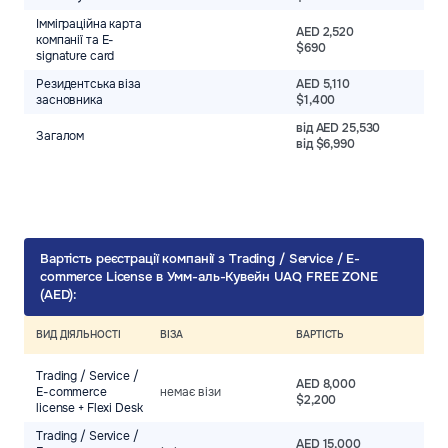
Імміграційна карта
AED 2,520
компанії та E-
$690
signature card
Резидентська віза
AED 5,110
засновника
$1,400
від AED 25,530
Загалом
від $6,990
Вартість реєстрації компанії з Trading / Service / E-
commerce License в Умм-аль-Кувейн UAQ FREE ZONE
(AED):
ВИД ДІЯЛЬНОСТІ
ВІЗА
ВАРТІСТЬ
Trading / Service /
AED 8,000
E-commerce
немає візи
$2,200
license + Flexi Desk
Trading / Service /
AED 15,000