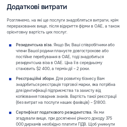
Додаткові витрати
Розглянемо, на які ще послуги знадобляться витрати, крім
перерахованих вище, після відкриття фірми в ОАЕ, а також
орієнтовну вартість цих послуг.
Резидентська віза
. Якщо Ви, Ваші співробітники або
члени Вашої родини плануєте довгострокове або
постійне перебування в ОАЕ, тоді знадобиться
резидентська віза в ОАЕ. Ціна її в середньому
становить $2 400, а термін дії – 2 роки.
Реєстраційні збори
. Для розвитку бізнесу Вам
знадобиться реєстрація торгової марки, яка потрібна
для ідентифікації підприємства та захисту від
копіювання товарних знаків. Вартість такої реєстрації
(без витрат на послуги наших фахівців) – $1800.
Сертифікат податкового резидентства
. Як ми
згадували вище, при досягненні річного доходу 375
000 дирхамів необхідно платити ПДВ. Щоб уникнути