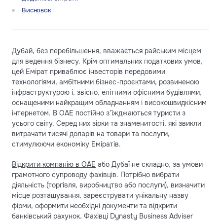
Висновок
Дубай, без перебільшення, вважається райським місцем
для ведення бізнесу. Крім оптимальних податкових умов,
цей Емірат приваблює інвесторів передовими
технологіями, амбітними бізнес-проєктами, розвиненою
інфраструктурою і, звісно, елітними офісними будівлями,
оснащеними найкращим обладнанням і високошвидкісним
інтернетом. В ОАЕ постійно з’їжджаються туристи з
усього світу. Серед них зірки та знаменитості, які звикли
витрачати тисячі доларів на товари та послуги,
стимулюючи економіку Еміратів.
Відкрити компанію в ОАЕ
або Дубаї не складно, за умови
грамотного супроводу фахівців. Потрібно вибрати
діяльність (торгівля, виробництво або послуги), визначити
місце розташування, зареєструвати унікальну назву
фірми, оформити необхідні документи та відкрити
банківський рахунок. Фахівці Dynasty Business Adviser