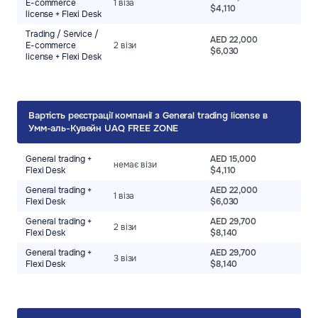
E-commerce
1 віза
$4,110
license + Flexi Desk
Trading / Service /
AED 22,000
E-commerce
2 візи
$6,030
license + Flexi Desk
Вартість реєстрації компанії з General trading license в
Умм-аль-Кувейн UAQ FREE ZONE
General trading +
AED 15,000
немає візи
Flexi Desk
$4,110
General trading +
AED 22,000
1 віза
Flexi Desk
$6,030
General trading +
AED 29,700
2 візи
Flexi Desk
$8,140
General trading +
AED 29,700
3 візи
Flexi Desk
$8,140