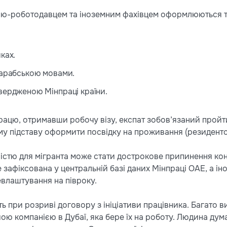
єю-роботодавцем та іноземним фахівцем оформлюються 
ках.
 арабською мовами.
вердженою Мінпраці країни.
рацю, отримавши робочу візу, експат зобов’язаний пройт
му підставу оформити посвідку на проживання (резидентсь
тю для мігранта може стати дострокове припинення контр
 зафіксована у центральній базі даних Мінпраці ОАЕ, а і
влаштування на півроку.
ть при розриві договору з ініціативи працівника. Багато в
ою компанією в Дубаї, яка бере їх на роботу. Людина дума