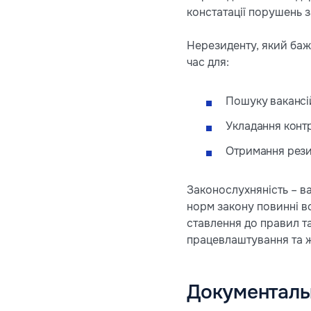
констатації порушень з
Нерезиденту, який баж
час для:
Пошуку вакансі
Укладання контр
Отримання резид
Законослухняність – в
норм закону повинні вс
ставлення до правил та
працевлаштування та жи
Документаль