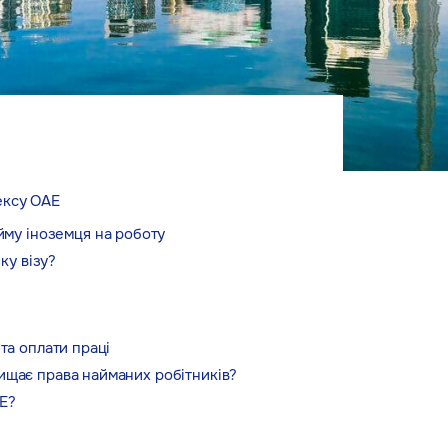
ексу ОАЕ
му іноземця на роботу
ку візу?
та оплати праці
ищає права найманих робітників?
Е?