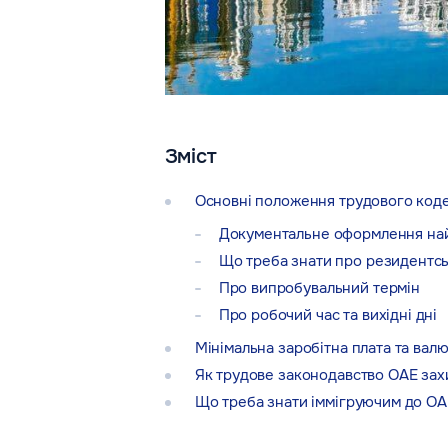
Зміст
Основні положення трудового код
Документальне оформлення най
Що треба знати про резидентсь
Про випробувальний термін
Про робочий час та вихідні дні
Мінімальна заробітна плата та валю
Як трудове законодавство ОАЕ зах
Що треба знати іммігруючим до ОА