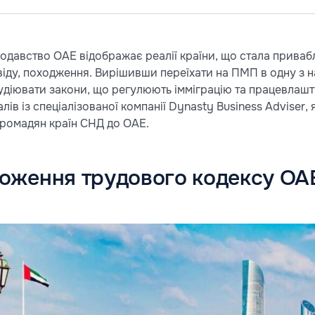
одавство ОАЕ відображає реалії країни, що стала приваб
освіду, походження. Вирішивши переїхати на ПМП в одну з
удіювати закони, що регулюють імміграцію та працевлаш
в із спеціалізованої компанії Dynasty Business Adviser, 
ромадян країн СНД до ОАЕ.
ложення трудового кодексу ОА