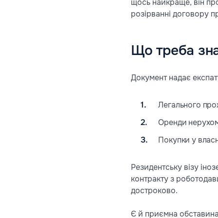
щось найкраще, він про
розірванні договору п
Що треба зна
Документ надає експат
Легального прож
Оренди нерухом
Покупки у власн
Резидентську візу іно
контракту з роботодавц
достроково.
Є й приємна обставина