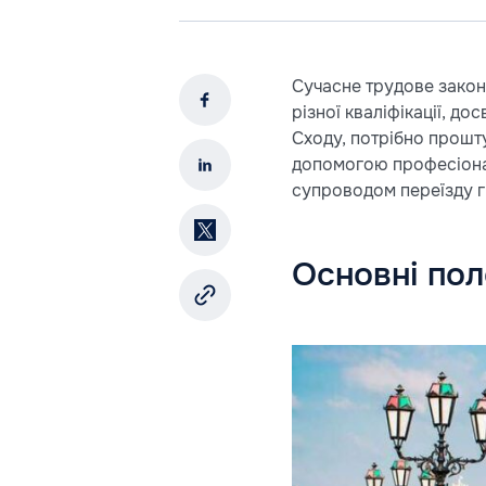
Сучасне трудове закон
різної кваліфікації, д
Сходу, потрібно прошт
допомогою професіоналі
супроводом переїзду г
Основні по