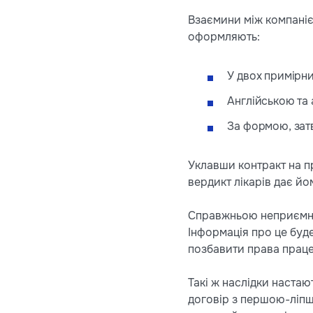
Взаємини між компані
оформляють:
У двох примірни
Англійською та
За формою, зат
Уклавши контракт на п
вердикт лікарів дає йо
Справжньою неприємніс
Інформація про це буде
позбавити права праце
Такі ж наслідки настаю
договір з першою-ліпш