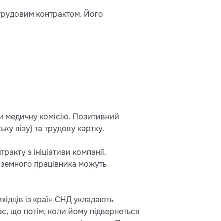
трудовим контрактом. Його
и медичну комісію. Позитивний
ку візу) та трудову картку.
акту з ініціативи компанії.
ноземного працівника можуть
ихідців із країн СНД укладають
є, що потім, коли йому підвернеться