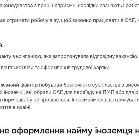
аконодавства з праці неприємні наслідки зазнають і робот
ає отримати робочу візу, щоб законно працювати в ОАЕ,
й.
акту з компанією, яка запропонувала відповідну вакансію.
ентської візи та оформлення трудової картки.
ажливий фактор побудови безпечного суспільства з висо
і іноземці, які обрали ОАЕ для переїзду на ПМП або для 
 норм закону не прощається. Іноземцям слід дотримуватис
ття в країні.
не оформлення найму іноземця 