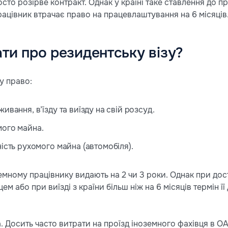
сто розірве контракт. Однак у країні таке ставлення до 
рацівник втрачає право на працевлаштування на 6 місяців
ти про резидентську візу?
у право:
ивання, в’їзду та виїзду на свій розсуд.
ого майна.
ість рухомого майна (автомобіля).
земному працівнику видають на 2 чи 3 роки. Однак при до
ем або при виїзді з країни більш ніж на 6 місяців термін ї
. Досить часто витрати на проїзд іноземного фахівця в 