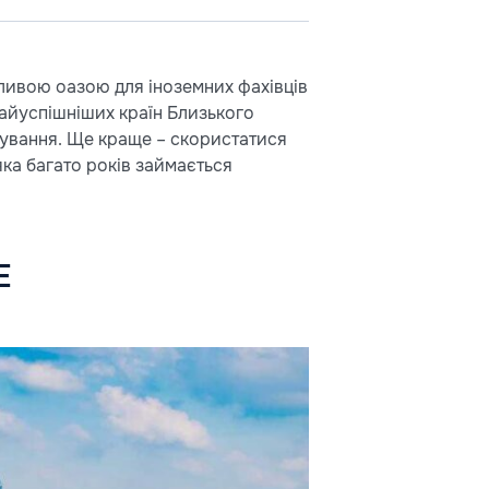
ливою оазою для іноземних фахівців
 найуспішніших країн Близького
тування. Ще краще – скористатися
яка багато років займається
Е