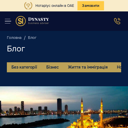
Нотаріус онлайн в ОАЕ
Замовити
Головна
Блог
Блог
Без категорії
Бізнес
Життя та імміграція
Нови