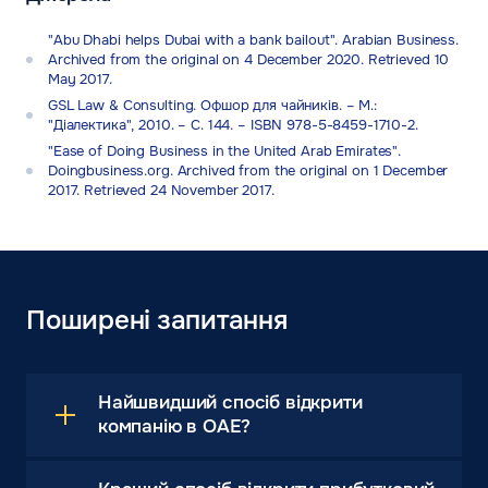
"Abu Dhabi helps Dubai with a bank bailout". Arabian Business.
Archived from the original on 4 December 2020. Retrieved 10
May 2017.
GSL Law & Consulting. Офшор для чайників. – М.:
"Діалектика", 2010. – С. 144. – ISBN 978-5-8459-1710-2.
"Ease of Doing Business in the United Arab Emirates".
Doingbusiness.org. Archived from the original on 1 December
2017. Retrieved 24 November 2017.
Поширені запитання
Найшвидший спосіб відкрити
компанію в ОАЕ?