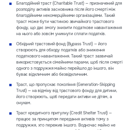
Благодійний траст (Charitable Trust) — призначений для
розподілу активів засновника після його смерті між
благодійними некомерційними організаціями. Такий
траст може бути частиною звичайного трастового
фонду, що дає змогу знизити податкове навантаження
на нього або зовсім уникнути сплати податків.
Обхідний трастовий фонд (Bypass Trust) — його
створюють для обходу податків або зниження
податкового навантаження. Такий траст зазвичай
використовується сімейними парами, щоб після смерті
одного з подружжя майно перейшло до іншого, він
буває відкличним або безвідкличним.
Траст, що пропускає покоління (Generation-Skipping
Trust) — на відміну від трастового фонду для дитини,
його створюють, щоб передати активи не дітям, а
онукам.
Траст кредитного притулку (Credit Shelter Trust) —
працює за принципом передання активів тому з
подружжя, хто пережив іншого. Водночас майно не