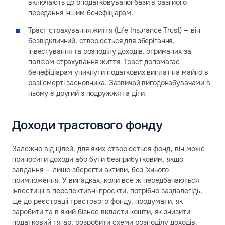
включають до оподатковуваної бази в разі його
передання іншим бенефіціарам.
Траст страхування життя (Life Insurance Trust) — він
безвідкличний, створюється для зберігання,
інвестування та розподілу доходів, отриманих за
полісом страхування життя. Траст допомагає
бенефіціарам уникнути податкових виплат на майно в
разі смерті засновника. Зазвичай вигодонабувачами в
ньому є другий з подружжя та діти.
Доходи трастового фонду
Залежно від цілей, для яких створюється фонд, він може
приносити доходи або бути безприбутковим, якщо
завдання — лише зберегти активи, без їхнього
примноження. У випадках, коли все ж передбачаються
інвестиції в перспективні проєкти, потрібно заздалегідь,
ще до реєстрації трастового фонду, продумати, як
заробити та в який бізнес вкласти кошти, як знизити
податковий тягар, розробити схеми розподілу доходів.