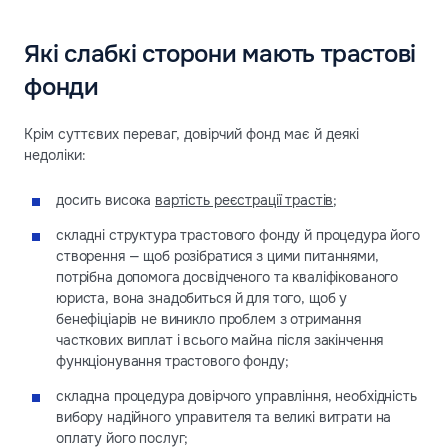
Які слабкі сторони мають трастові
фонди
Крім суттєвих переваг, довірчий фонд має й деякі
недоліки:
досить висока
вартість реєстрації трастів
;
складні структура трастового фонду й процедура його
створення — щоб розібратися з цими питаннями,
потрібна допомога досвідченого та кваліфікованого
юриста, вона знадобиться й для того, щоб у
бенефіціарів не виникло проблем з отримання
часткових виплат і всього майна після закінчення
функціонування трастового фонду;
складна процедура довірчого управління, необхідність
вибору надійного управителя та великі витрати на
оплату його послуг;