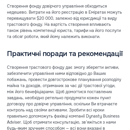
Створення фонду довірчого управління обходиться
недешево. Витрати на його реєстрацію в Еміратах можуть
перевищувати $20 000, залежно від юрисдикції та виду
трастового фонду. На вартість створення впливають
також рівень компетенції юриста, тарифи на його послуги
та обсяг роботи, який йому належить виконати.
Практичні поради та рекомендації
Створення трастового фонду дає змогу зберегти активи,
забезпечити управління ними відповідно до Ваших
побажань, провести довгострокове планування розподілу
майна та доходів, отриманих за час дії трастової угоди,
між його бенефіціарами. Щоб домогтися поставлених
завдань, необхідно ретельно продумати кожен пункт
договору про довірче управління, оскільки Ви втрачаєте
контроль над своїми активами. Зробити всі кроки
правильно допоможуть фахівці компанії Dynasty Business
Adviser. Щоб отримати консультацію, зв’яжіться з нами
будь-яким зручним способом — всі вони вказані в