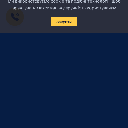
Ми використовуємо cookie та подібні технології, щоб
гарантувати максимальну зручність користувачам.
Закрити
Підписатись на новини
Certified Secure
Verified by
Trustindex