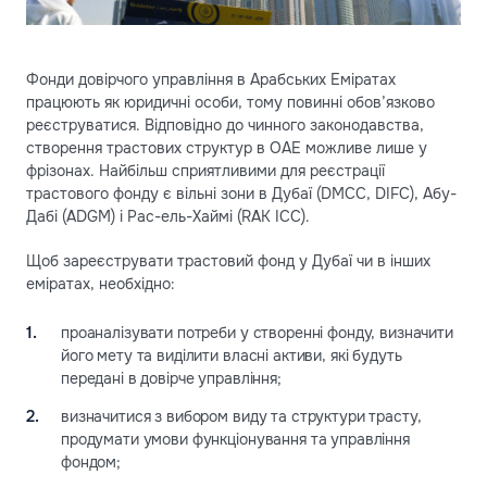
Фонди довірчого управління в Арабських Еміратах
працюють як юридичні особи, тому повинні обов’язково
реєструватися. Відповідно до чинного законодавства,
створення трастових структур в ОАЕ можливе лише у
фрізонах. Найбільш сприятливими для реєстрації
трастового фонду є вільні зони в Дубаї (DMCC, DIFC), Абу-
Дабі (ADGM) і Рас-ель-Хаймі (RAK ICC).
Щоб зареєструвати трастовий фонд у Дубаї чи в інших
еміратах, необхідно:
проаналізувати потреби у створенні фонду, визначити
його мету та виділити власні активи, які будуть
передані в довірче управління;
визначитися з вибором виду та структури трасту,
продумати умови функціонування та управління
фондом;