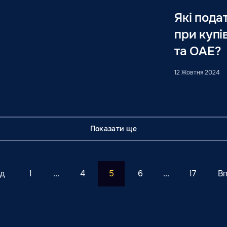
Які пода
при купі
та ОАЕ?
12 Жовтня 2024
Показати ще
д
1
...
4
5
6
...
17
В