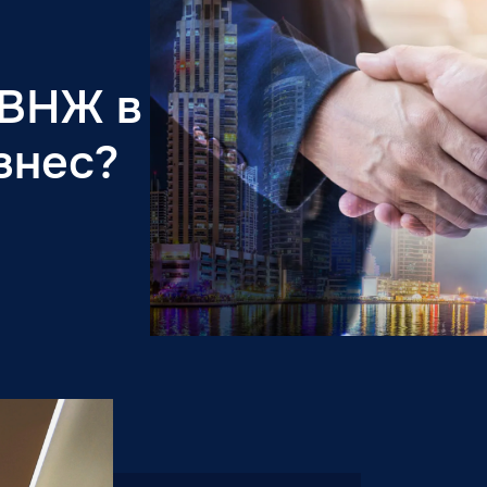
 ВНЖ в
знес?