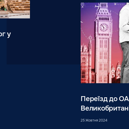
рг у
Переїзд до ОА
Великобритані
25 Жовтня 2024