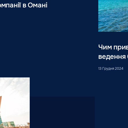
омпанії в Омані
Чим прив
ведення 
13 Грудня 2024