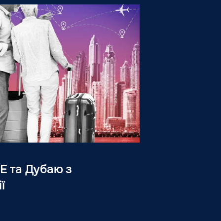
Е та Дубаю з
ї