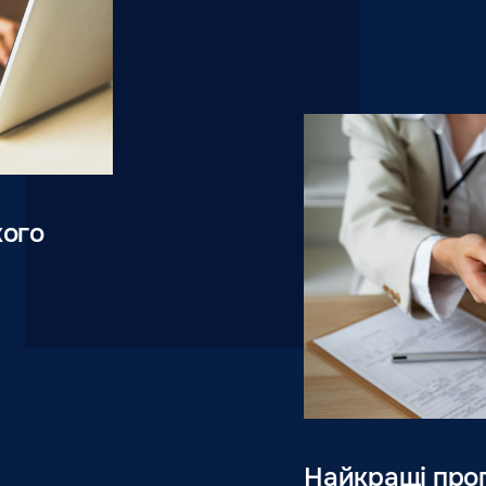
кого
Найкращі про