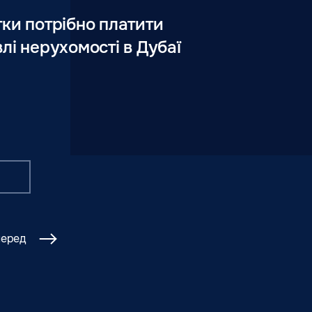
тки потрібно платити
влі нерухомості в Дубаї
перед