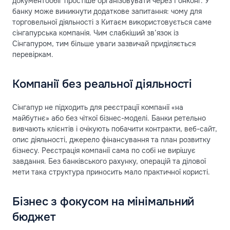
документообіг простіше організовувати через Гонконг. У
банку може виникнути додаткове запитання: чому для
торговельної діяльності з Китаєм використовується саме
сінгапурська компанія. Чим слабкіший зв’язок із
Сінгапуром, тим більше уваги зазвичай приділяється
перевіркам.
Компанії без реальної діяльності
Сінгапур не підходить для реєстрації компанії «на
майбутнє» або без чіткої бізнес-моделі. Банки ретельно
вивчають клієнтів і очікують побачити контракти, веб-сайт,
опис діяльності, джерело фінансування та план розвитку
бізнесу. Реєстрація компанії сама по собі не вирішує
завдання. Без банківського рахунку, операцій та ділової
мети така структура приносить мало практичної користі.
Бізнес з фокусом на мінімальний
бюджет