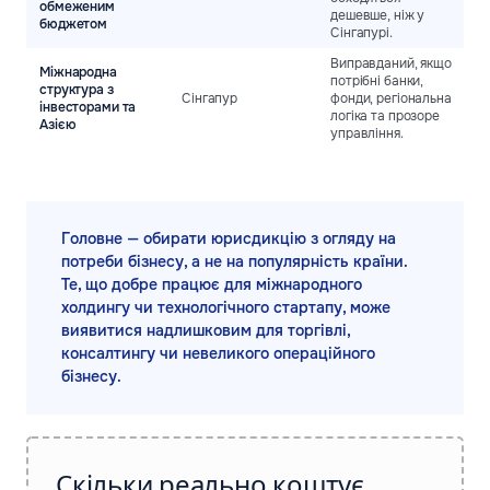
обмеженим
дешевше, ніж у
бюджетом
Сінгапурі.
Виправданий, якщо
Міжнародна
потрібні банки,
структура з
Сінгапур
фонди, регіональна
інвесторами та
логіка та прозоре
Азією
управління.
Головне — обирати юрисдикцію з огляду на
потреби бізнесу, а не на популярність країни.
Те, що добре працює для міжнародного
холдингу чи технологічного стартапу, може
виявитися надлишковим для торгівлі,
консалтингу чи невеликого операційного
бізнесу.
Скільки реально коштує