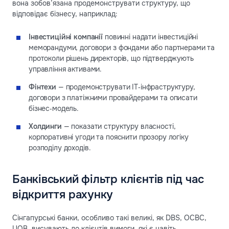
вона зобов’язана продемонструвати структуру, що
відповідає бізнесу, наприклад:
Інвестиційні компанії
повинні надати інвестиційні
меморандуми, договори з фондами або партнерами та
протоколи рішень директорів, що підтверджують
управління активами.
Фінтехи
— продемонструвати IT‑інфраструктуру,
договори з платіжними провайдерами та описати
бізнес‑модель.
Холдинги
— показати структуру власності,
корпоративні угоди та пояснити прозору логіку
розподілу доходів.
Банківський фільтр клієнтів під час
відкриття рахунку
Сінгапурські банки, особливо такі великі, як DBS, OCBC,
UOB, висувають до клієнтів вимоги, які є навіть