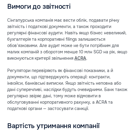
Вимоги до звітності
Сінгапурська компанія має вести облік, подавати річну
звітність і податкові документи, а також проходити
регулярні фінансові аудити. Навіть якщо бізнес невеликий,
бухгалтерія та корпоративні filings залишаються
обов’язковими. Але аудит може не бути потрібним для
малих компаній з оборотом менше 10 млн SGD на рік, якщо
виконуються критерії звільнення
ACRA
.
Регулятори перевіряють як фінансові показники, а й
документи, що підтверджують операції: контракти,
інвойси, банківські виписки. Якщо звітність неповна або
дані суперечливі, наслідки будуть очевидними. Банк також
регулярно звіряє дані, тому може відмовити в
обслуговуванні корпоративного рахунку, а ACRA та
податкові органи — застосувати санкції.
Вартість утримання компанії