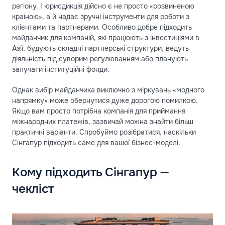
регіону. І юрисдикція дійсно є не просто «розвиненою
країною», а й надає зручні інструменти для роботи з
клієнтами та партнерами. Особливо добре підходить
майданчик для компаній, які працюють з інвестиціями в
Азії, будують складні партнерські структури, ведуть
діяльність під суворим регулюванням або планують
залучати інституційні фонди.
Однак вибір майданчика виключно з міркувань «модного
напрямку» може обернутися дуже дорогою помилкою.
Якщо вам просто потрібна компанія для приймання
міжнародних платежів, зазвичай можна знайти більш
практичні варіанти. Спробуймо розібратися, наскільки
Сінгапур підходить саме для вашої бізнес-моделі.
Кому підходить Сінгапур —
чекліст