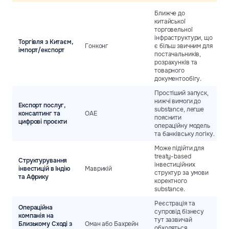
Ближче до
китайської
торговельної
інфраструктури, що
Торгівля з Китаєм,
Гонконг
є більш звичним для
імпорт/експорт
постачальників,
розрахунків та
товарного
документообігу.
Простіший запуск,
нижчі вимоги до
Експорт послуг,
substance, легше
консалтинг та
ОАЕ
пояснити
цифрові проєкти
операційну модель
та банківську логіку.
Може підійти для
treaty-based
Структурування
інвестиційних
інвестицій в Індію
Маврикій
структур за умови
та Африку
коректного
substance.
Реєстрація та
Операційна
супровід бізнесу
компанія на
тут зазвичай
Близькому Сході з
Оман або Бахрейн
обходяться