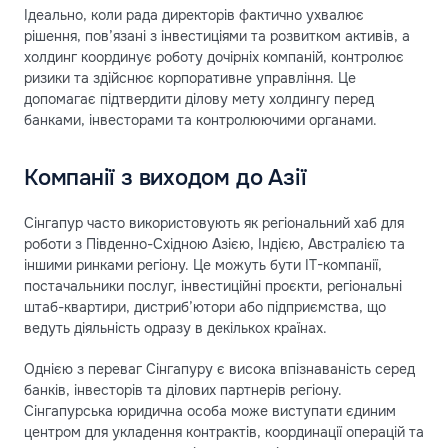
Ідеально, коли рада директорів фактично ухвалює
рішення, пов’язані з інвестиціями та розвитком активів, а
холдинг координує роботу дочірніх компаній, контролює
ризики та здійснює корпоративне управління. Це
допомагає підтвердити ділову мету холдингу перед
банками, інвесторами та контролюючими органами.
Компанії з виходом до Азії
Сінгапур часто використовують як регіональний хаб для
роботи з Південно-Східною Азією, Індією, Австралією та
іншими ринками регіону. Це можуть бути ІТ-компанії,
постачальники послуг, інвестиційні проєкти, регіональні
штаб-квартири, дистриб’ютори або підприємства, що
ведуть діяльність одразу в декількох країнах.
Однією з переваг Сінгапуру є висока впізнаваність серед
банків, інвесторів та ділових партнерів регіону.
Сінгапурська юридична особа може виступати єдиним
центром для укладення контрактів, координації операцій та