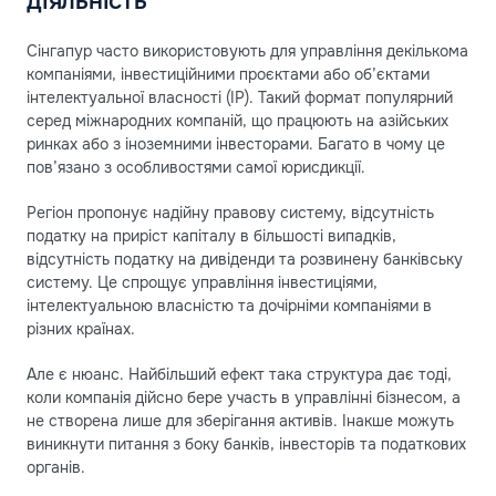
діяльність
Сінгапур часто використовують для управління декількома
компаніями, інвестиційними проєктами або об’єктами
інтелектуальної власності (IP). Такий формат популярний
серед міжнародних компаній, що працюють на азійських
ринках або з іноземними інвесторами. Багато в чому це
пов’язано з особливостями самої юрисдикції.
Регіон пропонує надійну правову систему, відсутність
податку на приріст капіталу в більшості випадків,
відсутність податку на дивіденди та розвинену банківську
систему. Це спрощує управління інвестиціями,
інтелектуальною власністю та дочірніми компаніями в
різних країнах.
Але є нюанс. Найбільший ефект така структура дає тоді,
коли компанія дійсно бере участь в управлінні бізнесом, а
не створена лише для зберігання активів. Інакше можуть
виникнути питання з боку банків, інвесторів та податкових
органів.