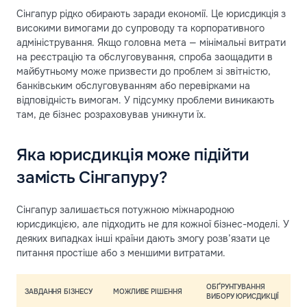
Сінгапур рідко обирають заради економії. Це юрисдикція з
високими вимогами до супроводу та корпоративного
адміністрування. Якщо головна мета — мінімальні витрати
на реєстрацію та обслуговування, спроба заощадити в
майбутньому може призвести до проблем зі звітністю,
банківським обслуговуванням або перевірками на
відповідність вимогам. У підсумку проблеми виникають
там, де бізнес розраховував уникнути їх.
Яка юрисдикція може підійти
замість Сінгапуру?
Сінгапур залишається потужною міжнародною
юрисдикцією, але підходить не для кожної бізнес-моделі. У
деяких випадках інші країни дають змогу розв’язати це
питання простіше або з меншими витратами.
ОБҐРУНТУВАННЯ
ЗАВДАННЯ БІЗНЕСУ
МОЖЛИВЕ РІШЕННЯ
ВИБОРУ ЮРИСДИКЦІЇ