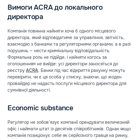
Вимоги ACRA до локального
директора
Компанія повинна найняти хоча б одного місцевого
директора, який відповідатиме за управління, звітність,
взаємодію з банками та регуляторними органами, а в разі
порушень — нести кримінальну відповідальність.
Формальна роль не підійде, і найняти когось за
оголошенням не вийде: усі директори заносяться до
реєстру
ACRA
. Банки під час відкриття рахунку можуть
перевірити, чи є ця особа у списку, знаючи, що жоден
провайдер не надасть послуги місцевого директора для
сумнівної діяльності.
Economic substance
Регулятор не зобов’язує компанії орендувати величезний
офіс і наймати штат із десятків співробітників. Однак якщо
компанія позиціонує себе як серйозного гравця на ринку,