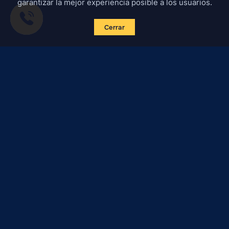
garantizar la mejor experiencia posible a los usuarios.
Cerrar
Suscribirse a las noticias
Certified Secure
Verified by
Trustindex
Todos los materiales de este sitio están protegidos por