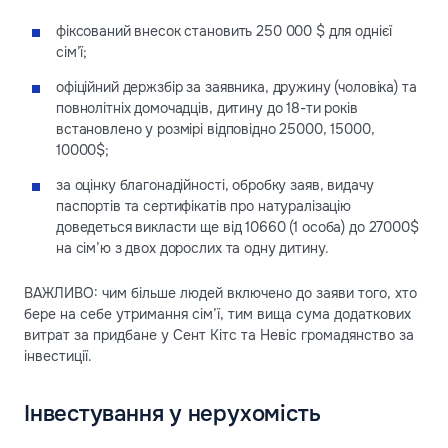
фіксований внесок становить 250 000 $ для однієї
сім’ї;
офіційний держзбір за заявника, дружину (чоловіка) та
повнолітніх домочадців, дитину до 18-ти років
встановлено у розмірі відповідно 25000, 15000,
10000$;
за оцінку благонадійності, обробку заяв, видачу
паспортів та сертифікатів про натуралізацію
доведеться викласти ще від 10660 (1 особа) до 27000$
на сім’ю з двох дорослих та одну дитину.
ВАЖЛИВО: чим більше людей включено до заяви того, хто
бере на себе утримання сім’ї, тим вища сума додаткових
витрат за придбане у Сент Кітс та Невіс громадянство за
інвестиції.
Інвестування у нерухомість