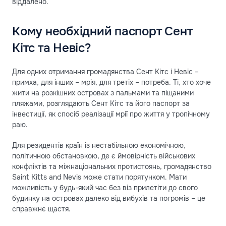
віддалено.
Кому необхідний паспорт Сент
Кітс та Невіс?
Для одних отримання громадянства Сент Кітс і Невіс –
примха, для інших – мрія, для третіх – потреба. Ті, хто хоче
жити на розкішних островах з пальмами та піщаними
пляжами, розглядають Сент Кітс та його паспорт за
інвестиції, як спосіб реалізації мрії про життя у тропічному
раю.
Для резидентів країн із нестабільною економічною,
політичною обстановкою, де є ймовірність військових
конфліктів та міжнаціональних протистоянь, громадянство
Saint Kitts and Nevis може стати порятунком. Мати
можливість у будь-який час без віз прилетіти до свого
будинку на островах далеко від вибухів та погромів – це
справжнє щастя.