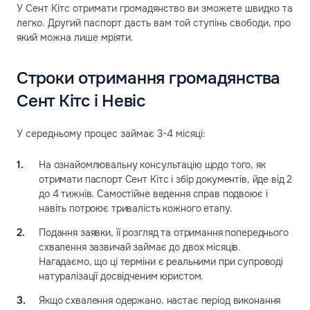
У Сент Кітс отримати громадянство ви зможете швидко та
легко. Другий паспорт дасть вам той ступінь свободи, про
який можна лише мріяти.
Строки отримання громадянства
Сент Кітс і Невіс
У середньому процес займає 3-4 місяці:
На ознайомлювальну консультацію щодо того, як
отримати паспорт Сент Кітс і збір документів, йде від 2
до 4 тижнів. Самостійне ведення справ подвоює і
навіть потроює тривалість кожного етапу.
Подання заявки, її розгляд та отримання попереднього
схвалення зазвичай займає до двох місяців.
Нагадаємо, що ці терміни є реальними при супроводі
натуралізації досвідченим юристом.
Якщо схвалення одержано, настає період виконання