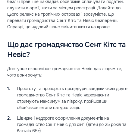
безліч прав і не накладає обов’язків сплачувати податки,
служити в армії, жити за місцем реєстрації. Додайте до
цього релакс на тропічних островах і зрозумієте, що
переваги громадянства Сент Кітс та Невіс безперечні.
Справді, це чудовий шанс змінити життя на краще.
Що дає громадянство Сент Кітс та
Невіс?
Доступне економічне громадянство Невіс дає людям те,
чого вони хочуть:
Простоту та прозорість процедури, завдяки яким друге
громадянство Сент Кітс та Невіс нерезиденти
отримують максимум за півроку, пройшовши
обов’язкові етапи натуралізації.
Швидке і недороге оформлення документів на
громадянство Сент Невіс для сім’ї (дітей до 25 років та
батьків 65+).