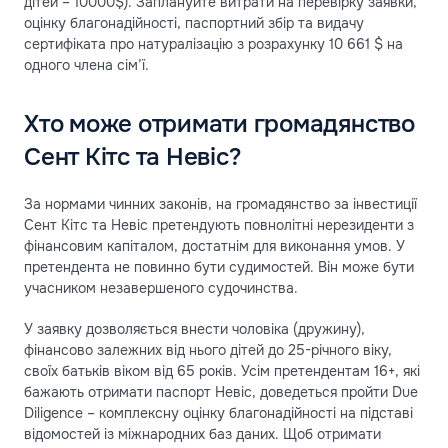
дітей – 10000$). Заплануйте витрати на перевірку заявки,
оцінку благонадійності, паспортний збір та видачу
сертифіката про натуралізацію з розрахунку 10 661 $ на
одного члена сім’ї.
Хто може отримати громадянство
Сент Кітс та Невіс?
За нормами чинних законів, на громадянство за інвестиції
Сент Кітс та Невіс претендують повнолітні нерезиденти з
фінансовим капіталом, достатнім для виконання умов. У
претендента не повинно бути судимостей. Він може бути
учасником незавершеного судочинства.
У заявку дозволяється внести чоловіка (дружину),
фінансово залежних від нього дітей до 25-річного віку,
своїх батьків віком від 65 років. Усім претендентам 16+, які
бажають отримати паспорт Невіс, доведеться пройти Due
Diligence – комплексну оцінку благонадійності на підставі
відомостей із міжнародних баз даних. Щоб отримати