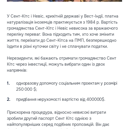
У Сент-Кітс і Невіс, крихітній державі у Вест-Індії, платна
натуралізація іноземців практикується з 1984 р. Вартість
громадянства Сент-Кітс і Невіс невисока за вражаючого
переліку переваг. Вона підходить тим, хто хоче змінити
життя, переїхати до Сент-Кітса на ПМП, безперешкодно
їздити в різні куточки світу і не сплачувати податки.
Нерезиденти, які бажають отримати громадянство Сент
Кітс через інвестиції, можуть вибрати один із двох
напрямків:
одноразову допомогу соціальним проектам у розмірі
250 000 $;
придбання нерухомості вартістю від 400000$.
Прискорена процедура, відносно невисокі витрати
зробили другий паспорт Сент Кітс однією з
найпопулярніших серед подібних пропозицій. Він дає