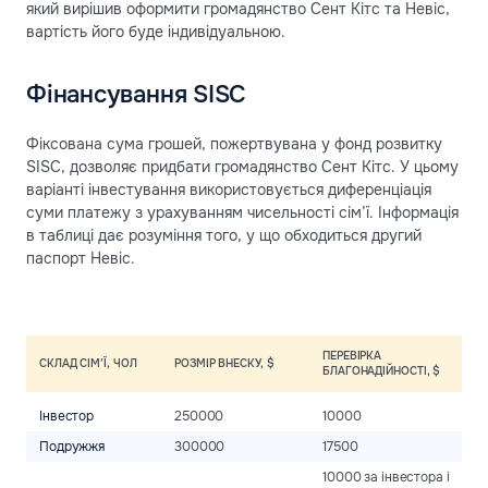
який вирішив оформити громадянство Сент Кітс та Невіс,
вартість його буде індивідуальною.
Фінансування SISC
Фіксована сума грошей, пожертвувана у фонд розвитку
SISC, дозволяє придбати громадянство Сент Кітс. У цьому
варіанті інвестування використовується диференціація
суми платежу з урахуванням чисельності сім’ї. Інформація
в таблиці дає розуміння того, у що обходиться другий
паспорт Невіс.
ПЕРЕВІРКА
ПЛ
СКЛАД СІМ’Ї, ЧОЛ
РОЗМІР ВНЕСКУ, $
БЛАГОНАДІЙНОСТІ, $
ДО
Інвестор
250000
10000
25
Подружжя
300000
17500
50
10000 за інвестора і