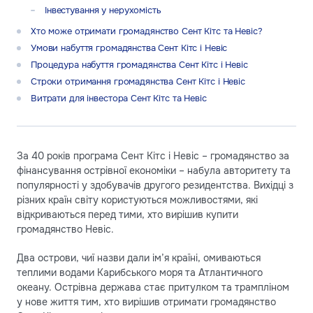
Інвестування у нерухомість
Хто може отримати громадянство Сент Кітс та Невіс?
Умови набуття громадянства Сент Кітс і Невіс
Процедура набуття громадянства Сент Кітс і Невіс
Строки отримання громадянства Сент Кітс і Невіс
Витрати для інвестора Сент Кітс та Невіс
За 40 років програма Сент Кітс і Невіс – громадянство за
фінансування острівної економіки – набула авторитету та
популярності у здобувачів другого резидентства. Вихідці з
різних країн світу користуються можливостями, які
відкриваються перед тими, хто вирішив купити
громадянство Невіс.
Два острови, чиї назви дали ім’я країні, омиваються
теплими водами Карибського моря та Атлантичного
океану. Острівна держава стає притулком та трампліном
у нове життя тим, хто вирішив отримати громадянство