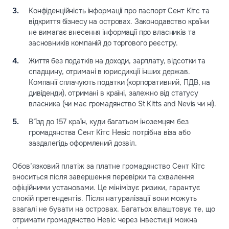
Конфіденційність інформації про паспорт Сент Кітс та
відкриття бізнесу на островах. Законодавство країни
не вимагає внесення інформації про власників та
засновників компаній до торгового реєстру.
Життя без податків на доходи, зарплату, відсотки та
спадщину, отримані в юрисдикції інших держав.
Компанії сплачують податки (корпоративний, ПДВ, на
дивіденди), отримані в країні, залежно від статусу
власника (чи має громадянство St Kitts and Nevis чи ні).
В’їзд до 157 країн, куди багатьом іноземцям без
громадянства Сент Кітс Невіс потрібна віза або
заздалегідь оформлений дозвіл.
Обов’язковий платіж за платне громадянство Сент Кітс
вноситься після завершення перевірки та схвалення
офіційними установами. Це мінімізує ризики, гарантує
спокій претендентів. Після натуралізації вони можуть
взагалі не бувати на островах. Багатьох влаштовує те, що
отримати громадянство Невіс через інвестиції можна