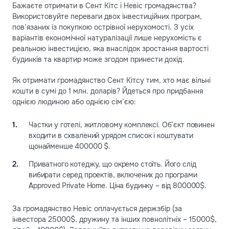
Бажаєте отримати в Сент Кітс і Невіс громадянства?
Використовуйте переваги двох інвестиційних програм,
пов’язаних із покупкою острівної нерухомості. З усіх
варіантів економічної натуралізації лише нерухомість є
реальною інвестицією, яка внаслідок зростання вартості
будинків та квартир може згодом принести дохід.
Як отримати громадянство Сент Кітсу тим, хто має вільні
кошти в сумі до 1 млн. доларів? Йдеться про придбання
однією людиною або однією сім’єю:
Частки у готелі, житловому комплексі. Об’єкт повинен
входити в схвалений урядом список і коштувати
щонайменше 400000 $.
Приватного котеджу, що окремо стоїть. Його слід
вибирати серед проектів, включених до програми
Approved Private Home. Ціна будинку – від 800000$.
За громадянство Невіс оплачується держзбір (за
інвестора 25000$, дружину та інших повнолітніх – 15000$,