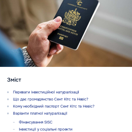
Зміст
Переваги інвестиційної натуралізації
Що дає громадянство Сент Кітс та Невіс?
Кому необхідний паспорт Сент Кітс та Невіс?
Варіанти платної натуралізації
Фінансування SISC
Інвестиції у соціальні проекти