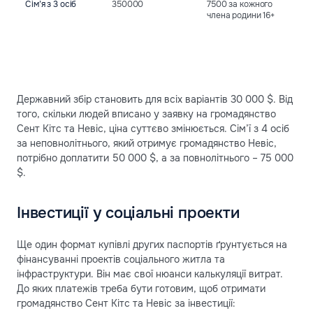
Сім’я з 3 осіб
350000
7500 за кожного
ві
члена родини 16+
Державний збір становить для всіх варіантів 30 000 $. Від
того, скільки людей вписано у заявку на громадянство
Сент Кітс та Невіс, ціна суттєво змінюється. Сім’ї з 4 осіб
за неповнолітнього, який отримує громадянство Невіс,
потрібно доплатити 50 000 $, а за повнолітнього – 75 000
$.
Інвестиції у соціальні проекти
Ще один формат купівлі других паспортів ґрунтується на
фінансуванні проектів соціального житла та
інфраструктури. Він має свої нюанси калькуляції витрат.
До яких платежів треба бути готовим, щоб отримати
громадянство Сент Кітс та Невіс за інвестиції: