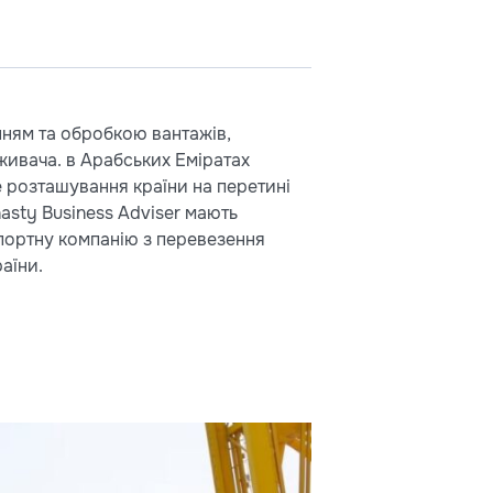
нням та обробкою вантажів,
живача. в Арабських Еміратах
е розташування країни на перетині
asty Business Adviser мають
спортну компанію з перевезення
аїни.