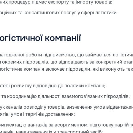
их процедур під час експорту та імпорту товарів;
ційних та консалтингових послуг у сфері логістики.
огістичної компанії
злагодженої роботи підприємство, що займається логістич
 окремих підрозділів, що відповідають за конкретний ета
гістична компанія включає підрозділи, які виконують такі
тегії розвитку відповідно до політики компанії;
 та координацію діяльності взаємопов’язаних підрозділів;
ук каналів розподілу товарів, визначення умов відвантаже
гів, умов і термінів доставлення;
омплектацію вантажів за асортиментом, підготовку партій 
ивачів, навантаження їх у транспортний засіб;