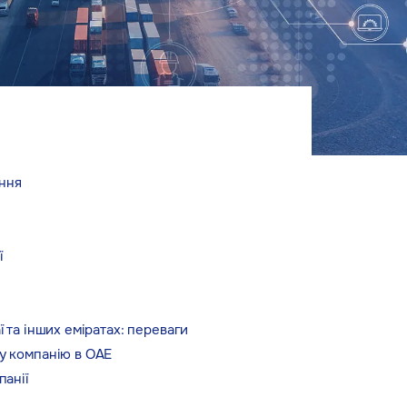
ання
ї
ї та інших еміратах: переваги
ну компанію в ОАЕ
панії