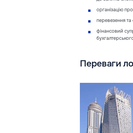
організацію пр
перевезення та 
фінансовий супр
бухгалтерського
Переваги ло