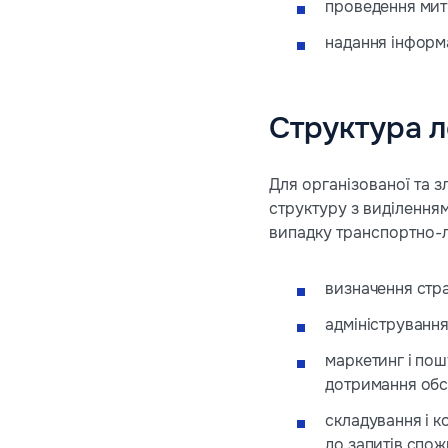
проведення митн
надання інформа
Структура л
Для організованої та 
структуру з виділенням
випадку транспортно-ло
визначення стра
адміністрування
маркетинг і пош
дотримання обся
складування і к
до запитів спож