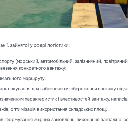
нії, зайнятої у сфері логістики:
спорту (морський, автомобільний, залізничний, повітряний
евезення конкретного вантажу;
имального маршруту;
ань пакування для забезпечення збереження вантажу під ч
азначенням характеристик і властивостей вантажу, написів
ажів, оптимізація використання складських площ;
ів, формування збірних замовлень, виконання вантажно-ро