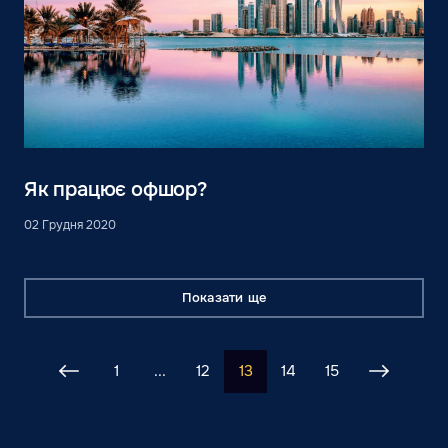
Як працює офшор?
02 Грудня 2020
Показати ще
1
...
12
13
14
15