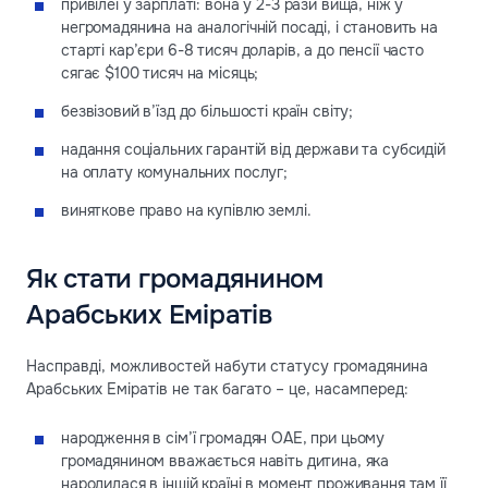
привілеї у зарплаті: вона у 2-3 рази вища, ніж у
негромадянина на аналогічній посаді, і становить на
старті кар’єри 6-8 тисяч доларів, а до пенсії часто
сягає $100 тисяч на місяць;
безвізовий в’їзд до більшості країн світу;
надання соціальних гарантій від держави та субсидій
на оплату комунальних послуг;
виняткове право на купівлю землі.
Як стати громадянином
Арабських Еміратів
Насправді, можливостей набути статусу громадянина
Арабських Еміратів не так багато – це, насамперед:
народження в сім’ї громадян ОАЕ, при цьому
громадянином вважається навіть дитина, яка
народилася в іншій країні в момент проживання там її