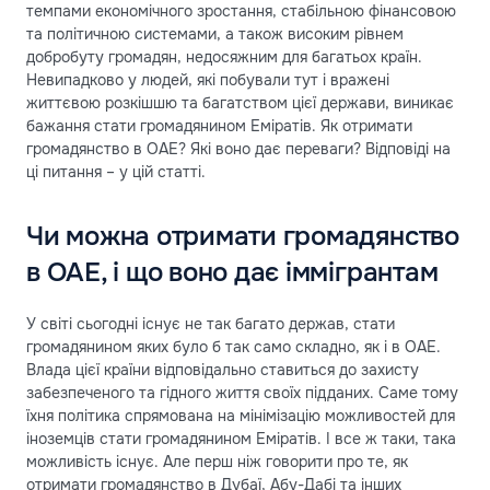
темпами економічного зростання, стабільною фінансовою
та політичною системами, а також високим рівнем
добробуту громадян, недосяжним для багатьох країн.
Невипадково у людей, які побували тут і вражені
життєвою розкішшю та багатством цієї держави, виникає
бажання стати громадянином Еміратів. Як отримати
громадянство в ОАЕ? Які воно дає переваги? Відповіді на
ці питання – у цій статті.
Чи можна отримати громадянство
в ОАЕ, і що воно дає іммігрантам
У світі сьогодні існує не так багато держав, стати
громадянином яких було б так само складно, як і в ОАЕ.
Влада цієї країни відповідально ставиться до захисту
забезпеченого та гідного життя своїх підданих. Саме тому
їхня політика спрямована на мінімізацію можливостей для
іноземців стати громадянином Еміратів. І все ж таки, така
можливість існує. Але перш ніж говорити про те, як
отримати громадянство в Дубаї, Абу-Дабі та інших