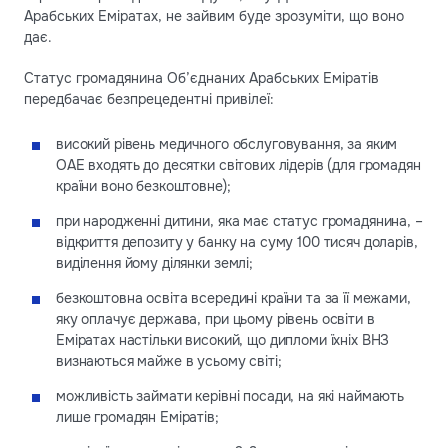
Арабських Еміратах, не зайвим буде зрозуміти, що воно
дає.
Статус громадянина Об’єднаних Арабських Еміратів
передбачає безпрецедентні привілеї:
високий рівень медичного обслуговування, за яким
ОАЕ входять до десятки світових лідерів (для громадян
країни воно безкоштовне);
при народженні дитини, яка має статус громадянина, –
відкриття депозиту у банку на суму 100 тисяч доларів,
виділення йому ділянки землі;
безкоштовна освіта всередині країни та за її межами,
яку оплачує держава, при цьому рівень освіти в
Еміратах настільки високий, що дипломи їхніх ВНЗ
визнаються майже в усьому світі;
можливість займати керівні посади, на які наймають
лише громадян Еміратів;