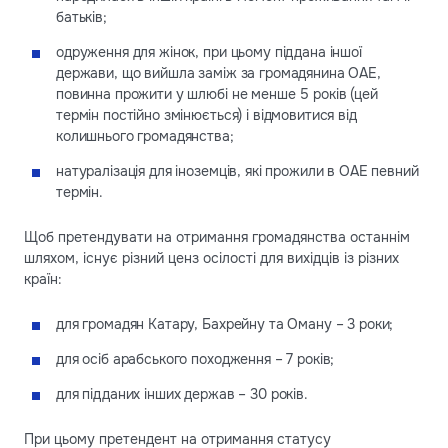
батьків;
одруження для жінок, при цьому піддана іншої
держави, що вийшла заміж за громадянина ОАЕ,
повинна прожити у шлюбі не менше 5 років (цей
термін постійно змінюється) і відмовитися від
колишнього громадянства;
натуралізація для іноземців, які прожили в ОАЕ певний
термін.
Щоб претендувати на отримання громадянства останнім
шляхом, існує різний ценз осілості для вихідців із різних
країн:
для громадян Катару, Бахрейну та Оману – 3 роки;
для осіб арабського походження – 7 років;
для підданих інших держав – 30 років.
При цьому претендент на отримання статусу