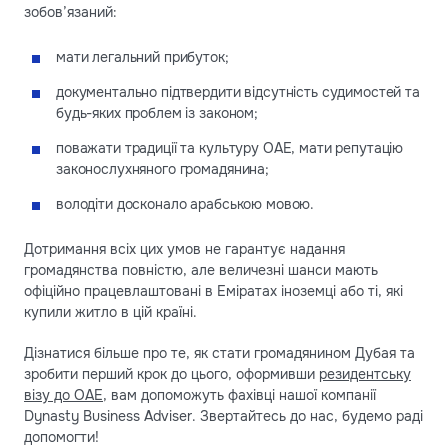
зобов’язаний:
мати легальний прибуток;
документально підтвердити відсутність судимостей та
будь-яких проблем із законом;
поважати традиції та культуру ОАЕ, мати репутацію
законослухняного громадянина;
володіти досконало арабською мовою.
Дотримання всіх цих умов не гарантує надання
громадянства повністю, але величезні шанси мають
офіційно працевлаштовані в Еміратах іноземці або ті, які
купили житло в цій країні.
Дізнатися більше про те, як стати громадянином Дубая та
зробити перший крок до цього, оформивши
резидентську
візу до ОАЕ
, вам допоможуть фахівці нашої компанії
Dynasty Business Adviser. Звертайтесь до нас, будемо раді
допомогти!