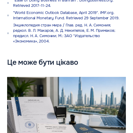
"Ease of Doing Business in Bahrain". Doingbusiness.org.
Retrieved 2017-11-24.
"World Economic Outlook Database, April 2019". IMF.org.
International Monetary Fund. Retrieved 29 September 2019.
Энциклопедия стран мира / Глав. ред. Н. А. Симония;
редкол. В. Л. Макаров, А. Д. Некипелов, Е. М. Примаков;
предисл. Н. А. Симонии; М.: ЗАО "Издательство
«Экономика», 2004.
Це може бути цікаво