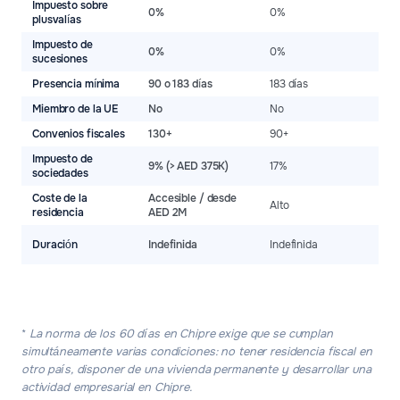
Impuesto sobre
0
0%
0%
plusvalías
c
Impuesto de
0%
0%
0
sucesiones
Presencia mínima
90 o 183 días
183 días
6
Miembro de la UE
No
No
S
Convenios fiscales
130+
90+
6
Impuesto de
9% (> AED 375K)
17%
1
sociedades
Coste de la
Accesible / desde
Alto
A
residencia
AED 2M
N
Duración
Indefinida
Indefinida
a
*
La norma de los 60 días en Chipre exige que se cumplan
simultáneamente varias condiciones: no tener residencia fiscal en
otro país, disponer de una vivienda permanente y desarrollar una
actividad empresarial en Chipre.