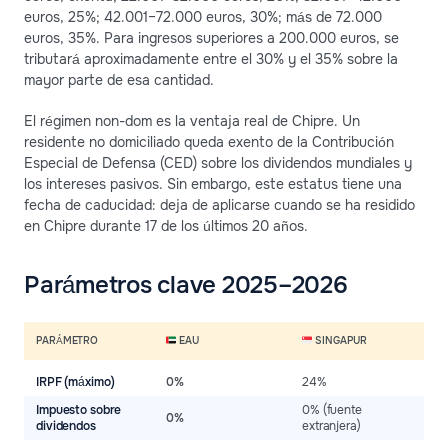
euros, 25%; 42.001–72.000 euros, 30%; más de 72.000
euros, 35%. Para ingresos superiores a 200.000 euros, se
tributará aproximadamente entre el 30% y el 35% sobre la
mayor parte de esa cantidad.
El régimen non-dom es la ventaja real de Chipre. Un
residente no domiciliado queda exento de la Contribución
Especial de Defensa (CED) sobre los dividendos mundiales y
los intereses pasivos. Sin embargo, este estatus tiene una
fecha de caducidad: deja de aplicarse cuando se ha residido
en Chipre durante 17 de los últimos 20 años.
Parámetros clave 2025–2026
PARÁMETRO
EAU
SINGAPUR
IRPF (máximo)
0%
24%
3
Impuesto sobre
0% (fuente
0%
0
dividendos
extranjera)