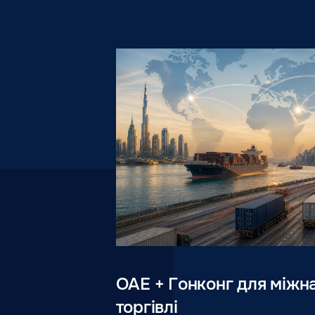
ОАЕ + Гонконг для міжн
торгівлі