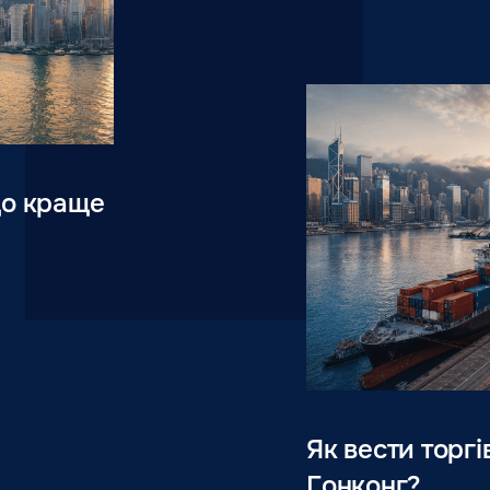
що краще
Як вести торг
Гонконг?