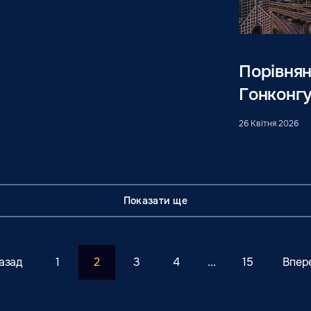
Порівнян
Гонконг
26 Квітня 2026
Показати ще
азад
1
2
3
4
...
15
Впер