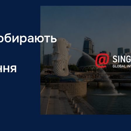
обирають
ння