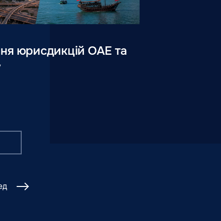
ня юрисдикцій ОАЕ та
у
ед