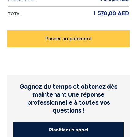
1 570,00
AED
TOTAL
quantité
de
Passer au paiement
Procuration
générale
ou
pour
un
bien
immobilier
Gagnez du temps et obtenez dès
maintenant une réponse
professionnelle à toutes vos
questions !
Planifier un appel