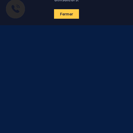
Fermer
S'abonner aux actualités
Certified Secure
Verified by
Trustindex
Tous les éléments de ce site sont protégés par le droit d'auteur
(y compris le design). Il est interdit de copier, diffuser ou utiliser